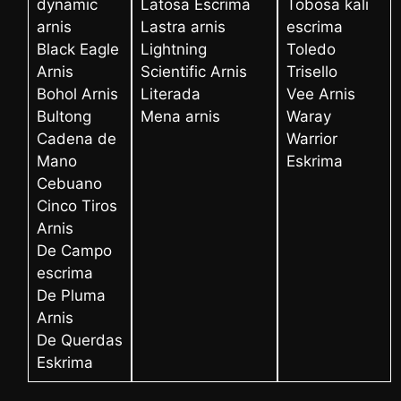
dynamic
Latosa Escrima
Tobosa kali
arnis
Lastra arnis
escrima
Black Eagle
Lightning
Toledo
Arnis
Scientific Arnis
Trisello
Bohol Arnis
Literada
Vee Arnis
Bultong
Mena arnis
Waray
Cadena de
Warrior
Mano
Eskrima
Cebuano
Cinco Tiros
Arnis
De Campo
escrima
De Pluma
Arnis
De Querdas
Eskrima