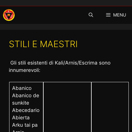
Vai
al
MENU
contenuto
STILI E MAESTRI
Gli stili esistenti di Kali/Arnis/Escrima sono
innumerevoli:
Abanico
Abanico de
sunkite
Abecedario
Abierta
Arku tai pa