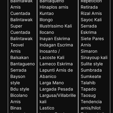
Balintawak
Bantaqueno
Repeticion
Arnis
Hinaplos arnis
Retirada
Cuentada
Kuntao
Rizal Arnis
Balintawak
Illongo
Sayoc Kali
Super
Illustrissimo Kali
Serrada
Cuentada
Ilocano
Eskrima
Balintawak
Inayan Eskrima
Siete Pares
Teovel
Indagan Escrima
Arnis
Arnis
Inosanto /
Simaron
Balsakan
Lacoste Kali
Sinayoup kali
Bantagueno
Lameco Eskrima
Sulite style
Serrada
Lapunti Arnis de
Sumbrada
Bayson
Abanico
Sumkeate
style
Larga Mano
Talahib
Bdu style
Largada Pesada
Tapado
Bicolano
Largusa/Villabrille
Taosug
Arnis
kali
Tendencia
Binas
Lastico
arnis/hilot