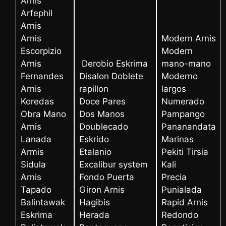
Arnis
Arfephil
Arnis
Arnis
Modern Arnis
Escorpizio
Modern
Arnis
Derobio Eskrima
mano-mano
Fernandes
Disalon Doblete
Moderno
Arnis
rapillon
largos
Koredas
Doce Pares
Numerado
Obra Mano
Dos Manos
Pampango
Arnis
Doublecado
Pananandata
Lanada
Eskrido
Marinas
Armis
Etalanio
Pekiti Tirsia
Sidula
Excalibur system
Kali
Arnis
Fondo Puerta
Precia
Tapado
Giron Arnis
Punialada
Balintawak
Hagibis
Rapid Arnis
Eskrima
Herada
Redondo