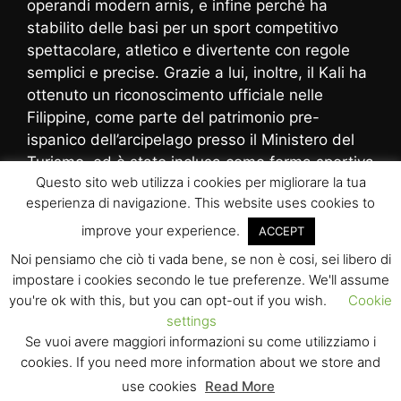
operandi modern arnis, e infine perché ha
stabilito delle basi per un sport competitivo
spettacolare, atletico e divertente con regole
semplici e precise. Grazie a lui, inoltre, il Kali ha
ottenuto un riconoscimento ufficiale nelle
Filippine, come parte del patrimonio pre-
ispanico dell’arcipelago presso il Ministero del
Turismo, ed è stato inclusa come forma sportiva
Questo sito web utilizza i cookies per migliorare la tua
nelle scuole medie e nei licei del paese.
esperienza di navigazione. This website uses cookies to
improve your experience.
ACCEPT
Noi pensiamo che ciò ti vada bene, se non è cosi, sei libero di
impostare i cookies secondo le tue preferenze. We'll assume
© 2026 A.S.d. Real Kombat System :: Via C.Vallardi, 2 :: 22070
you're ok with this, but you can opt-out if you wish.
Cookie
Appiano Gentile (Co)
settings
C.F. 095113910137 -- PEC:
realkombatsystem@pec.it
Se vuoi avere maggiori informazioni su come utilizziamo i
Sito web realizzato da
Casalegno Marco
• Powered by
Wordpress
cookies. If you need more information about we store and
Tutte le informazioni e le immagini sono rilasciate sotto licenza secondo la
Creative Commons License 2.0.
use cookies
Read More