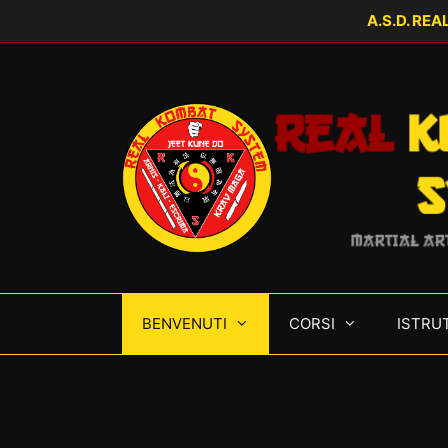
Vai
A.S.D. RE
al
contenuto
Real
K
S
MARTIAL AR
BENVENUTI
CORSI
ISTRU