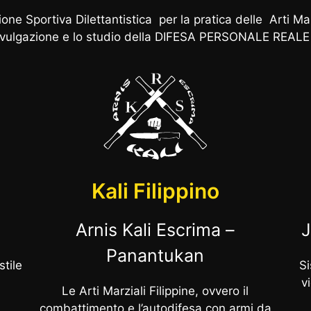
 Sportiva Dilettantistica per la pratica delle Arti Mar
vulgazione e lo studio della DIFESA PERSONALE REALE pe
R
S
K
Kali Filippino
Arnis Kali Escrima –
J
Panantukan
stile
Si
v
Le Arti Marziali Filippine, ovvero il
combattimento e l’autodifesa con armi da