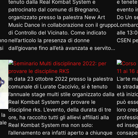
tenuto dalla Real Kombat System e
e tenete
patrocinato dal comune di Bregnano,
evento i
organizzato presso la palestra New Art
Do Un se
Music Dance in collaborazione con il gruppo
Lombardi
di Controllo del Vicinato. Come indicato
alle 13:
nno
nell’articolo la presenza di donne
CSEN per
si
dall’giovane fino all’età avanzata e servito…
In data 23 ottobre 2022 presso la palestra
L’arte m
comunale di Lurate Caccivio, si è tenuto
la strad
l’annuale stage multi stile organizzato dalla
età iniz
Real Kombat System per provare le
può esse
discipline rks. L’evento, della durata di tre
loro cre
 la
ore, ha raccolto tutti gli allievi affiliati alla
professio
ale
Real Kombat System ma non solo:
ed inseg
l’allenamento era infatti aperto a chiunque
consapev