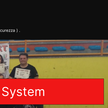
icurezza ) .
t System